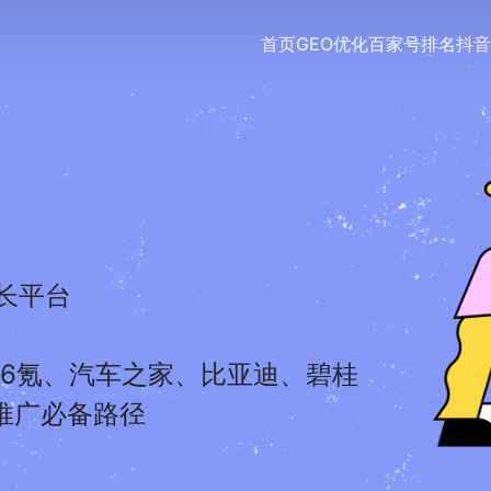
首页
GEO优化
百家号排名
抖音
长平台
6氪、汽车之家、比亚迪、碧桂
度推广必备路径