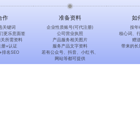
合作
准备资料
如
选关键词
企业性质账号(可代注册)
按年
我们更乐意面签
公司营业执照
核心词、
相关所需资料
产品服务相关图片
赠
注册+认证
服务产品文字资料
带来的长
+排名SEO
若有公众号、抖音、小红书、
网站等都可提供
公司业务
服务热线
191065
小红书推广
185058