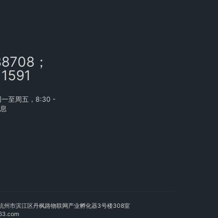
88708；
11591
至周五，8:30 -
休息
: 浙江省杭州市滨江区丹枫路物联网产业孵化器3号楼308室
3.com