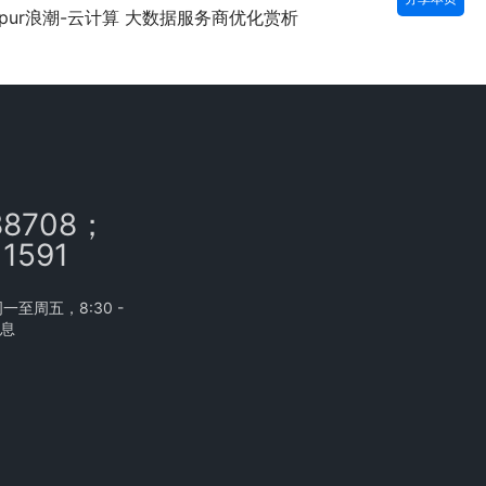
nspur浪潮-云计算 大数据服务商优化赏析
88708；
11591
至周五，8:30 -
休息