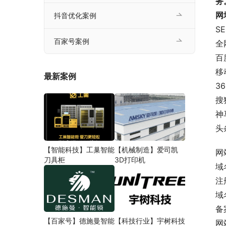
务
网址
抖音优化案例
S
百家号案例
全网
百
移
最新案例
3
搜
神
头
【智能科技】工巢智能
【机械制造】爱司凯
刀具柜
3D打印机
域
注
域
【百家号】德施曼智能
【科技行业】宇树科技
网