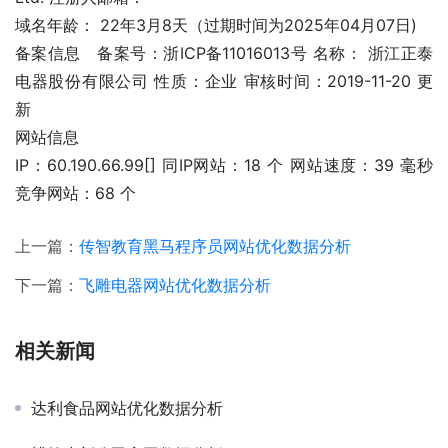
域名年龄： 22年3月8天（过期时间为2025年04月07日)
备案信息	备案号：浙ICP备11016013号 名称： 浙江正泰
电器股份有限公司 性质：企业 审核时间：2019-11-20 更
新
网站信息
IP：60.190.66.99[] 同IP网站：18 个 网站速度：39 毫秒 
竞争网站：68 个
上一篇：
传智教育黑马程序员网站优化数据分析
下一篇：
飞雕电器网站优化数据分析
相关新闻
达利食品网站优化数据分析