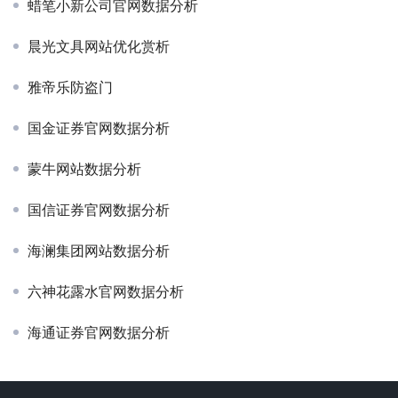
蜡笔小新公司官网数据分析
晨光文具网站优化赏析
雅帝乐防盗门
国金证券官网数据分析
蒙牛网站数据分析
国信证券官网数据分析
海澜集团网站数据分析
六神花露水官网数据分析
海通证券官网数据分析