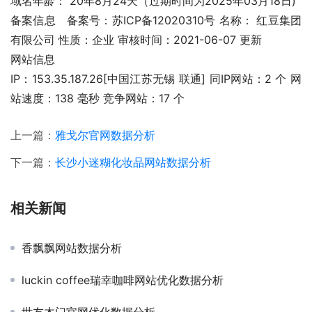
域名年龄： 20年8月24天（过期时间为2025年03月18日)
备案信息	备案号：苏ICP备12020310号 名称： 红豆集团
有限公司 性质：企业 审核时间：2021-06-07 更新
网站信息
IP：153.35.187.26[中国江苏无锡 联通] 同IP网站：2 个 网
站速度：138 毫秒 竞争网站：17 个
上一篇：
雅戈尔官网数据分析
下一篇：
长沙小迷糊化妆品网站数据分析
相关新闻
香飘飘网站数据分析
luckin coffee瑞幸咖啡网站优化数据分析