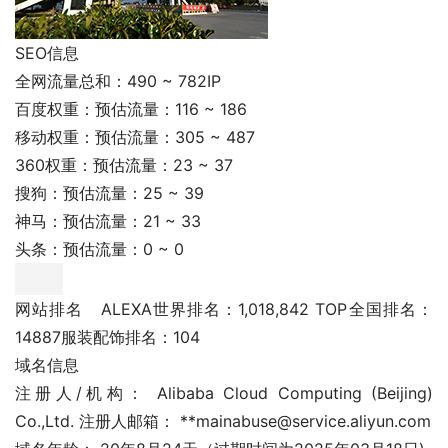
SEO信息
全网流量总和：490 ~ 782IP
百度权重：预估流量：116 ~ 186
移动权重：预估流量：305 ~ 487
360权重：预估流量：23 ~ 37
搜狗：预估流量：25 ~ 39
神马：预估流量：21 ~ 33
头条：预估流量：0 ~ 0
网站排名	ALEXA世界排名：1,018,842 TOP全国排名：
14887服装配饰排名：104
域名信息
注册人/机构： Alibaba Cloud Computing (Beijing) 
Co.,Ltd. 注册人邮箱： **mainabuse@service.aliyun.com