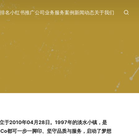
排名
小红书推广
公司业务
服务案例
新闻动态
关于我们
于2010年04月28日。1997年的淡水小镇，是
oCo都可一步一脚印、坚守品质与服务，启动了梦想