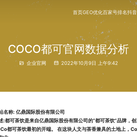
首页
GEO优化
百家号排名
抖音
COCO都可官网数据分析
企业官网
2022年10月9日 上午9:42
站名称: 亿鼎国际股份有限公司
述:都可茶饮是来自亿鼎国际股份有限公司的“都可茶饮”品牌，创立
oCo都可茶饮最初的开端。 在这块人文与茶香兼具的土地上，C