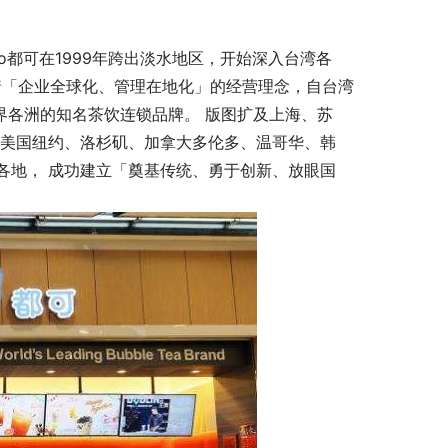
都可在1999年跨出淡水地区，开始深入台湾各
着「企业全球化、管理在地化」的经营理念，自台湾
跨世界各洲的知名茶饮连锁品牌。 版图扩及上海、苏
至美国纽约、洛杉矶、加拿大多伦多、温哥华、韩
各地， 成功建立「奠基传统、勇于创新、放眼国