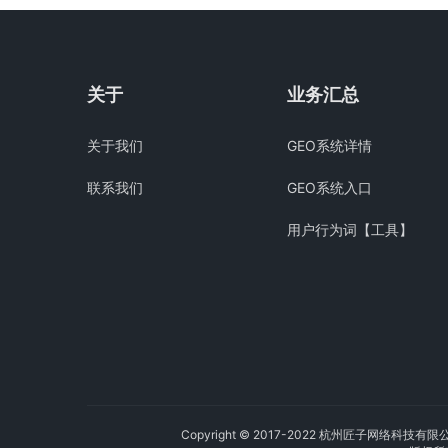
关于
业务汇总
关于我们
GEO系统详情
联系我们
GEO系统入口
用户行为词【工具】
Copyright © 2017-2022 杭州匠子网络科技有限