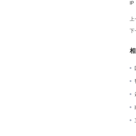
I
上
下
相