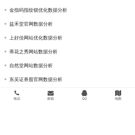
金指码指纹锁优化数据分析
益禾堂官网数据分析
上好佳网站优化数据分析
蒂花之秀网站数据分析
自然堂网站数据分析
东吴证券股官网数据分析
好丽友官网数据分析
电话
邮箱
QQ
地图
Copyright © 2017-2022 杭州匠子网络科技有限公司
www.hzjiangzi.com
客
服热线：19106588708 - 18505811591 公司地址: 浙江省杭州市滨江区丹枫路
物联网产业孵化器3号楼308室
版权所有
浙ICP备2024117774号-1
经营许可证编号：浙B2-20110070