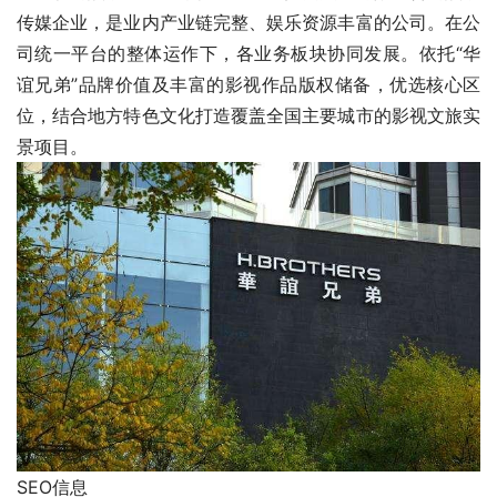
传媒企业，是业内产业链完整、娱乐资源丰富的公司。在公
司统一平台的整体运作下，各业务板块协同发展。依托“华
谊兄弟”品牌价值及丰富的影视作品版权储备，优选核心区
位，结合地方特色文化打造覆盖全国主要城市的影视文旅实
景项目。
SEO信息