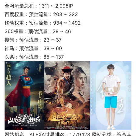
全网流量总和：1,311 ~ 2,095IP
百度权重：预估流量：203 ~ 323
移动权重：预估流量：934 ~ 1,492
360权重：预估流量：28 ~ 46
搜狗：预估流量：23 ~ 37
神马：预估流量：38 ~ 60
头条：预估流量：85 ~ 137
网站排名	ALEXA世界排名：1,779,123 网站分类：综合其