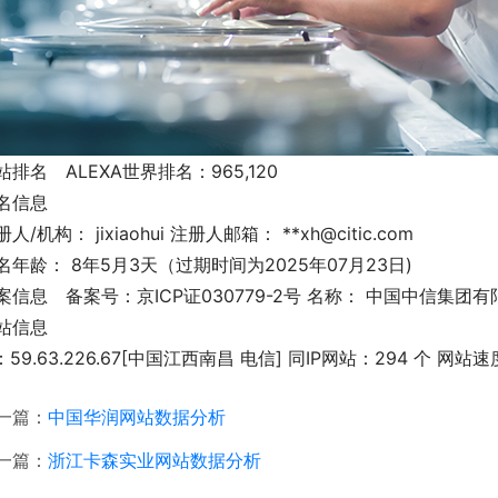
网站排名	ALEXA世界排名：965,120
名信息
人/机构： jixiaohui 注册人邮箱： **xh@citic.com
名年龄： 8年5月3天（过期时间为2025年07月23日)
备案信息	备案号：京ICP证030779-2号 名称： 中国中信集
站信息
P：59.63.226.67[中国江西南昌 电信] 同IP网站：294 个 网
一篇：
中国华润网站数据分析
一篇：
浙江卡森实业网站数据分析