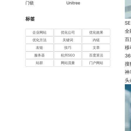
门锁
Unitree
标签
S
全网
企业网站
优化公司
优化效果
百
优化方法
关键词
内链
移
友链
技巧
文章
3
服务器
杭州SEO
百度算法
站群
网站流量
门户网站
搜
神
头