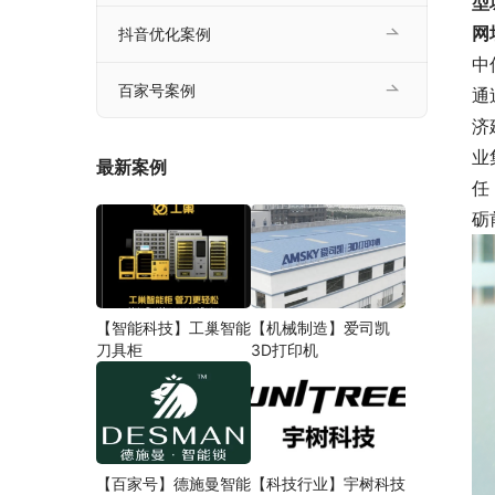
型
网址
抖音优化案例
中
百家号案例
通
济
业
最新案例
任
砺
【智能科技】工巢智能
【机械制造】爱司凯
刀具柜
3D打印机
【百家号】德施曼智能
【科技行业】宇树科技