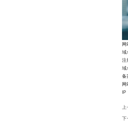
域
注册
域
网
I
上
下