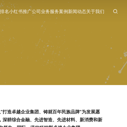
排名
小红书推广
公司业务
服务案例
新闻动态
关于我们
以“打造卓越企业集团、铸就百年民族品牌”为发展愿
线，深耕综合金融、先进智造、先进材料、新消费和新