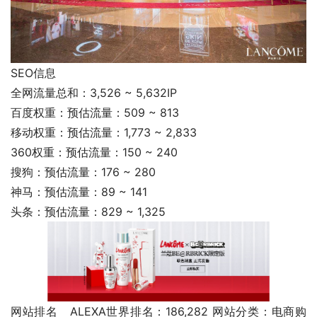
SEO信息
全网流量总和：3,526 ~ 5,632IP
百度权重：预估流量：509 ~ 813
移动权重：预估流量：1,773 ~ 2,833
360权重：预估流量：150 ~ 240
搜狗：预估流量：176 ~ 280
神马：预估流量：89 ~ 141
头条：预估流量：829 ~ 1,325
网站排名	ALEXA世界排名：186,282 网站分类：电商购