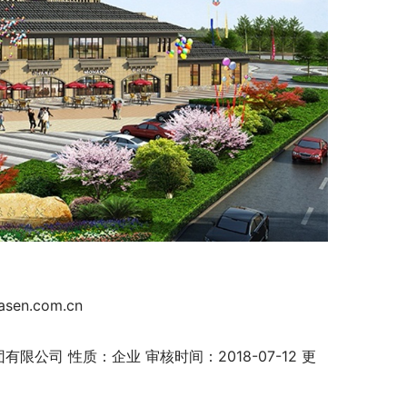
n.com.cn