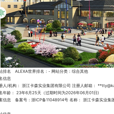
网站排名	ALEXA世界排名：- 网站分类：综合其他
名信息
册人/机构： 浙江卡森实业集团有限公司 注册人邮箱： **tty@kase
名年龄： 23年6月25天（过期时间为2026年06月01日)
4号 名称： 浙江卡森实业集团有限公司 性质：企业 审核时间：2018-07-12 更