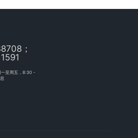
88708；
11591
至周五，8:30 -
休息