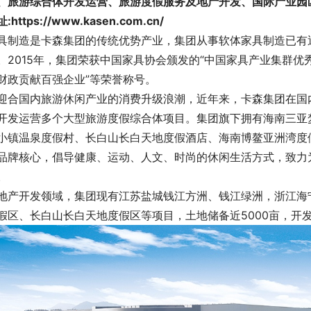
、旅游综合体开发运营、旅游度假服务及地产开发、国际产业园
:https://www.kasen.com.cn/
具制造是卡森集团的传统优势产业，集团从事软体家具制造已有
。2015年，集团荣获中国家具协会颁发的“中国家具产业集群优
财政贡献百强企业”等荣誉称号。
迎合国内旅游休闲产业的消费升级浪潮，近年来，卡森集团在国
开发运营多个大型旅游度假综合体项目。集团旗下拥有海南三亚
小镇温泉度假村、长白山长白天地度假酒店、海南博鳌亚洲湾度假
品牌核心，倡导健康、运动、人文、时尚的休闲生活方式，致力
。
地产开发领域，集团现有江苏盐城钱江方洲、钱江绿洲，浙江海
假区、长白山长白天地度假区等项目，土地储备近5000亩，开发