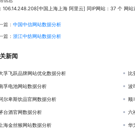
站信息
P：106.14.248.208[中国上海上海 阿里云] 同IP网站：37 个 
一篇：
中国中信网站数据分析
一篇：
浙江中纺网站数据分析
关新闻
大孚飞跃品牌网站优化数据分析
比
南孚电池网站数据分析
波
阿尔卑斯饮品官网数据分析
顺
茅台酒官网数据分析
六
上海金丝猴网站数据分析
华