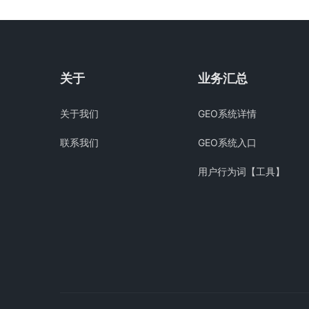
关于
业务汇总
关于我们
GEO系统详情
联系我们
GEO系统入口
用户行为词【工具】