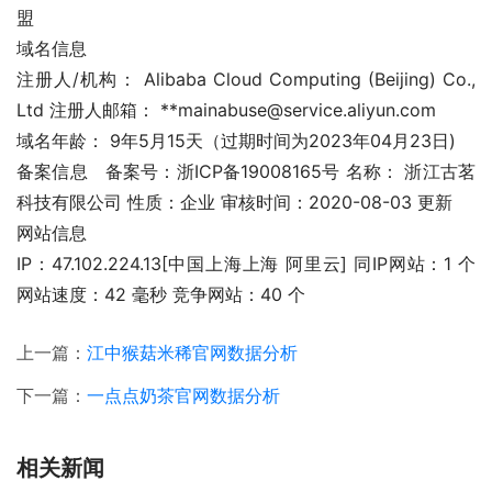
盟
域名信息
注册人/机构： Alibaba Cloud Computing (Beijing) Co., 
Ltd 注册人邮箱： **mainabuse@service.aliyun.com
域名年龄： 9年5月15天（过期时间为2023年04月23日)
备案信息	备案号：浙ICP备19008165号 名称： 浙江古茗
科技有限公司 性质：企业 审核时间：2020-08-03 更新
网站信息
IP：47.102.224.13[中国上海上海 阿里云] 同IP网站：1 个 
网站速度：42 毫秒 竞争网站：40 个
上一篇：
江中猴菇米稀官网数据分析
下一篇：
一点点奶茶官网数据分析
相关新闻