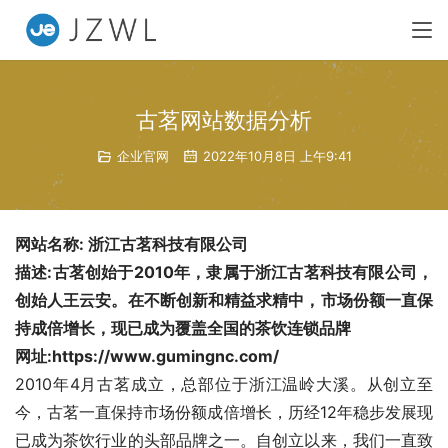
古茗网站数据分析
企业官网
2022年10月8日 上午9:41
网站名称: 浙江古茗科技有限公司  
描述:古茗创始于2010年，隶属于浙江古茗科技有限公司，
创始人王云安。在不断创新和精益求精中，市场份额一直保
持成倍增长，现已成为覆盖全国的茶饮连锁品牌
网址:https://www.gumingnc.com/
2010年4月古茗成立，总部位于浙江温岭大溪。从创立至
今，古茗一直保持市场份额成倍增长，历经12年稳步发展现
已成为茶饮行业的头部品牌之一。自创立以来，我们一直致