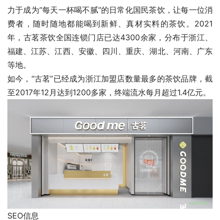
力于成为“每天一杯喝不腻”的日常化国民茶饮，让每一位消
费者，随时随地都能喝到新鲜、真材实料的茶饮。2021
年，古茗茶饮全国连锁门店已达4300余家，分布于浙江、
福建、江苏、江西、安徽、四川、重庆、湖北、河南、广东
等地。
如今，“古茗”已经成为浙江加盟店数量最多的茶饮品牌，截
至2017年12月达到1200多家，终端流水每月超过1.4亿元。
SEO信息