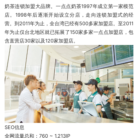
奶茶连锁加盟大品牌。一点点奶茶1997年成立第一家模范
店。1998年后逐渐开始设立分店，走向连锁加盟式的经
营。到2011年为止，全台湾已经有500多家加盟店。至2011
年为止仅台北地区就已拓展了150家多家一点点加盟店，包
含直营店30家以及120家加盟店。
SEO信息
全网流量总和：760 ~ 1,213IP