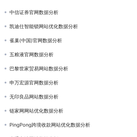
中信证券官网数据分析
凯迪仕智能锁网站优化数据分析
雀巢(中国)官网数据分析
五粮液官网数据分析
巴黎世家贸易网站数据分析
申万宏源官网数据分析
无印良品网站数据分析
链家网网站优化数据分析
PingPong跨境收款网站优化数据分析